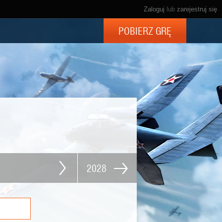
Zaloguj
lub
zarejestruj się
POBIERZ GRĘ
2028