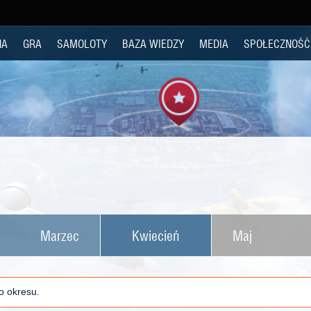
NA
GRA
SAMOLOTY
BAZA WIEDZY
MEDIA
SPOŁECZNOŚĆ
Marzec
Kwiecień
Maj
o okresu.