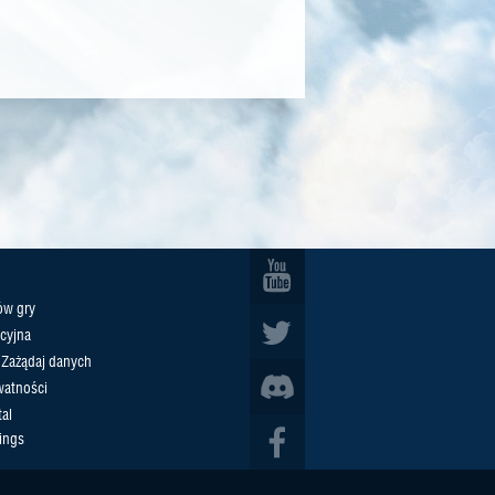
ów gry
cyjna
/ Zażądaj danych
watności
al
ings