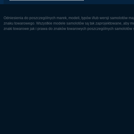
Odniesienia do poszczególnych marek, modeli, typów i/lub wersji samolotów maj
znaku towarowego. Wszystkie modele samolotów są tak zaprojektowane, aby możl
znaki towarowe jak i prawa do znaków towarowych poszczególnych samolotów są
Europa:
Ameryka 
Deutsch
English
English
Français
Čeština
Polski