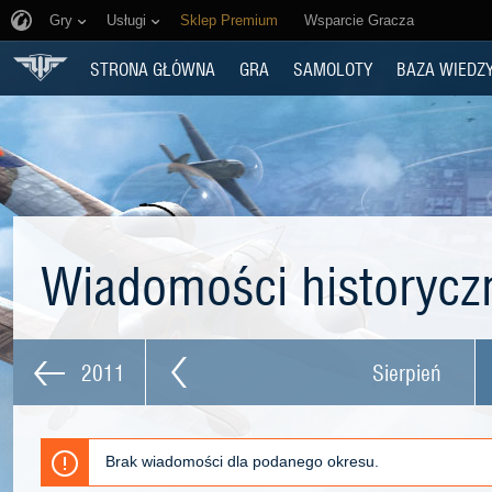
Gry
Usługi
Sklep Premium
Wsparcie Gracza
STRONA GŁÓWNA
GRA
SAMOLOTY
BAZA WIEDZ
Wiadomości historyc
2011
Sierpień
Brak wiadomości dla podanego okresu.