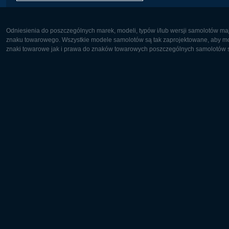
Odniesienia do poszczególnych marek, modeli, typów i/lub wersji samolotów maj
znaku towarowego. Wszystkie modele samolotów są tak zaprojektowane, aby możl
znaki towarowe jak i prawa do znaków towarowych poszczególnych samolotów są
Europa:
Ameryka 
Deutsch
English
English
Français
Čeština
Polski