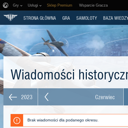
Gry
Usługi
Sklep Premium
Wsparcie Gracza
STRONA GŁÓWNA
GRA
SAMOLOTY
BAZA WIEDZ
Wiadomości historyc
2023
Czerwiec
Brak wiadomości dla podanego okresu.