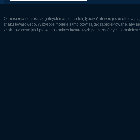
Odniesienia do poszczególnych marek, modeli, typów i/lub wersji samolotów maj
znaku towarowego. Wszystkie modele samolotów są tak zaprojektowane, aby możl
znaki towarowe jak i prawa do znaków towarowych poszczególnych samolotów są
Europa:
Ameryka 
Deutsch
English
English
Français
Čeština
Polski