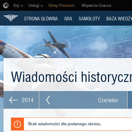
Gry
Usługi
Sklep Premium
Wsparcie Gracza
STRONA GŁÓWNA
GRA
SAMOLOTY
BAZA WIEDZ
Wiadomości historyc
2014
Czerwiec
Brak wiadomości dla podanego okresu.