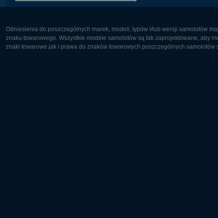
Odniesienia do poszczególnych marek, modeli, typów i/lub wersji samolotów maj
znaku towarowego. Wszystkie modele samolotów są tak zaprojektowane, aby możl
znaki towarowe jak i prawa do znaków towarowych poszczególnych samolotów są
Europa:
Ameryka 
Deutsch
English
English
Français
Čeština
Polski