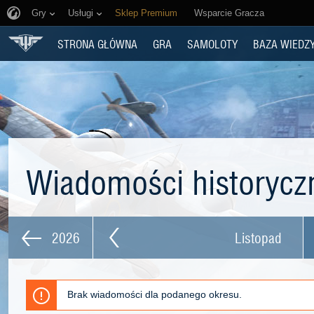
Gry
Usługi
Sklep Premium
Wsparcie Gracza
STRONA GŁÓWNA
GRA
SAMOLOTY
BAZA WIEDZ
Wiadomości historyc
2026
Listopad
Brak wiadomości dla podanego okresu.