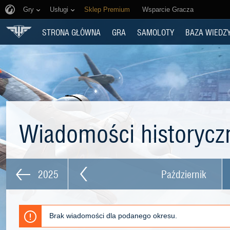
Gry
Usługi
Sklep Premium
Wsparcie Gracza
STRONA GŁÓWNA
GRA
SAMOLOTY
BAZA WIEDZ
Wiadomości historyc
2025
Październik
Brak wiadomości dla podanego okresu.