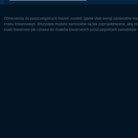
Odniesienia do poszczególnych marek, modeli, typów i/lub wersji samolotów maj
znaku towarowego. Wszystkie modele samolotów są tak zaprojektowane, aby możl
znaki towarowe jak i prawa do znaków towarowych poszczególnych samolotów są
Europa:
Ameryka 
Deutsch
English
English
Français
Čeština
Polski