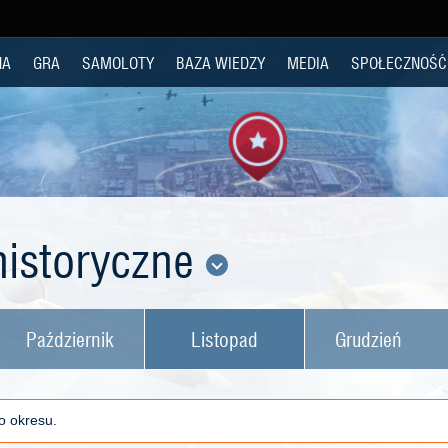
NA
GRA
SAMOLOTY
BAZA WIEDZY
MEDIA
SPOŁECZNOŚĆ
istoryczne
Październik
Listopad
Grudzień
o okresu.