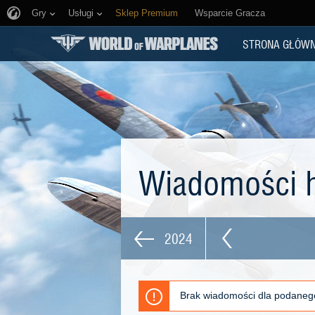
Gry
Usługi
Sklep Premium
Wsparcie Gracza
STRONA GŁÓW
Wiadomości h
2024
Brak wiadomości dla podaneg