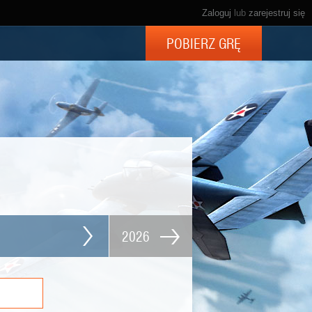
Zaloguj
lub
zarejestruj się
POBIERZ GRĘ
2026