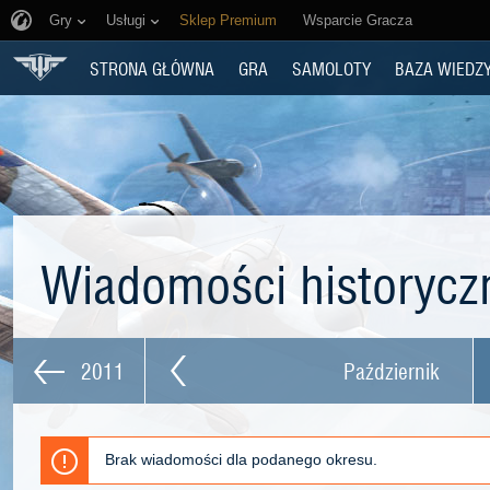
Gry
Usługi
Sklep Premium
Wsparcie Gracza
STRONA GŁÓWNA
GRA
SAMOLOTY
BAZA WIEDZ
Wiadomości historyc
2011
Październik
Brak wiadomości dla podanego okresu.