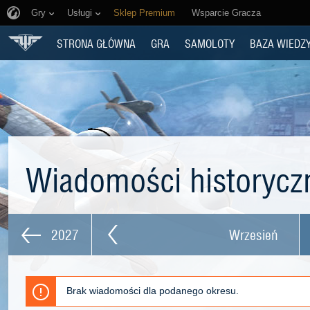
Gry
Usługi
Sklep Premium
Wsparcie Gracza
STRONA GŁÓWNA
GRA
SAMOLOTY
BAZA WIEDZ
Wiadomości historyc
2027
Wrzesień
Brak wiadomości dla podanego okresu.