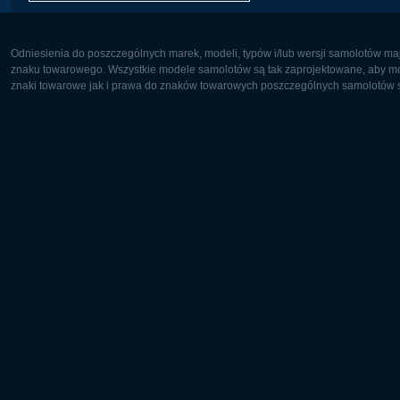
Odniesienia do poszczególnych marek, modeli, typów i/lub wersji samolotów maj
znaku towarowego. Wszystkie modele samolotów są tak zaprojektowane, aby możl
znaki towarowe jak i prawa do znaków towarowych poszczególnych samolotów są
Europa:
Ameryka 
Deutsch
English
English
Français
Čeština
Polski