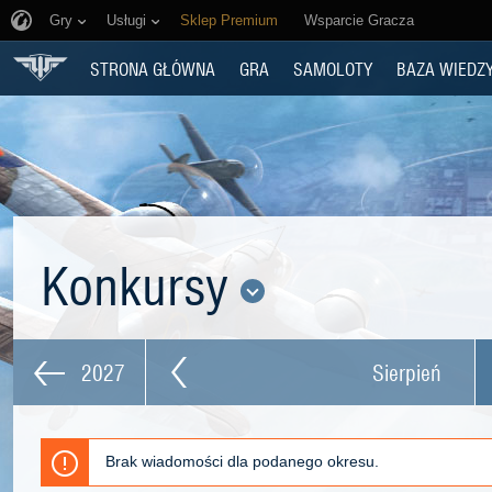
Gry
Usługi
Sklep Premium
Wsparcie Gracza
STRONA GŁÓWNA
GRA
SAMOLOTY
BAZA WIEDZ
Konkursy
2027
Sierpień
Brak wiadomości dla podanego okresu.