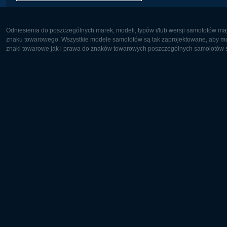
Odniesienia do poszczególnych marek, modeli, typów i/lub wersji samolotów maj
znaku towarowego. Wszystkie modele samolotów są tak zaprojektowane, aby możl
znaki towarowe jak i prawa do znaków towarowych poszczególnych samolotów są
Europa:
Ameryka 
Deutsch
English
English
Français
Čeština
Polski