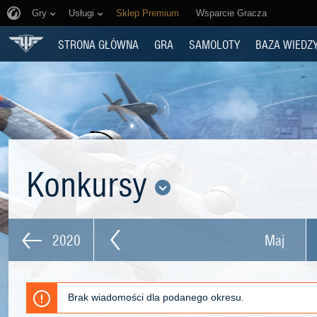
Gry
Usługi
Sklep Premium
Wsparcie Gracza
STRONA GŁÓWNA
GRA
SAMOLOTY
BAZA WIEDZ
Konkursy
2020
Maj
Brak wiadomości dla podanego okresu.