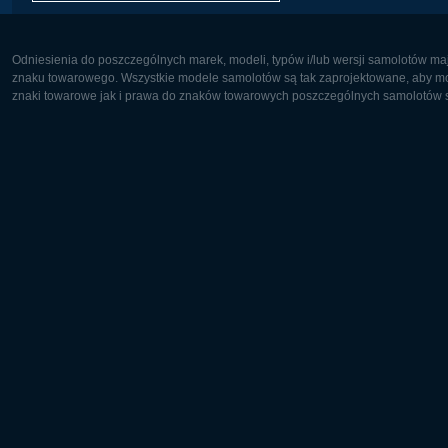
Odniesienia do poszczególnych marek, modeli, typów i/lub wersji samolotów maj
znaku towarowego. Wszystkie modele samolotów są tak zaprojektowane, aby możl
znaki towarowe jak i prawa do znaków towarowych poszczególnych samolotów są
Europa:
Ameryka 
Deutsch
English
English
Français
Čeština
Polski