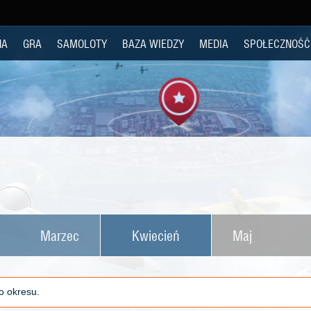
NA
GRA
SAMOLOTY
BAZA WIEDZY
MEDIA
SPOŁECZNOŚĆ
Marzec
Kwiecień
Maj
o okresu.