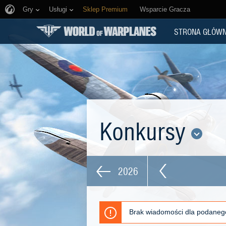
Gry
Usługi
Sklep Premium
Wsparcie Gracza
STRONA GŁÓW
Konkursy
2026
Brak wiadomości dla podaneg