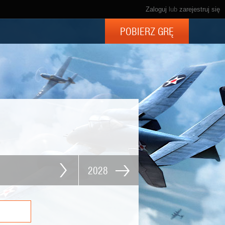
Zaloguj
lub
zarejestruj się
POBIERZ GRĘ
2028