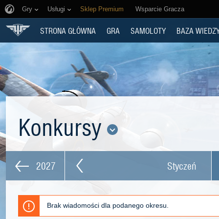
Gry
Usługi
Sklep Premium
Wsparcie Gracza
STRONA GŁÓWNA
GRA
SAMOLOTY
BAZA WIEDZ
Konkursy
2027
Styczeń
Brak wiadomości dla podanego okresu.