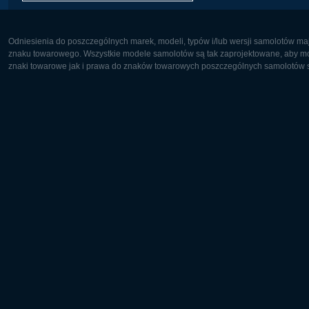
Odniesienia do poszczególnych marek, modeli, typów i/lub wersji samolotów maj
znaku towarowego. Wszystkie modele samolotów są tak zaprojektowane, aby możl
znaki towarowe jak i prawa do znaków towarowych poszczególnych samolotów są
Europa:
Ameryka 
Deutsch
English
English
Français
Čeština
Polski