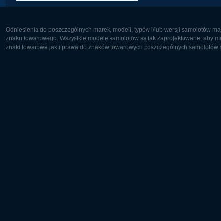
Odniesienia do poszczególnych marek, modeli, typów i/lub wersji samolotów maj
znaku towarowego. Wszystkie modele samolotów są tak zaprojektowane, aby możl
znaki towarowe jak i prawa do znaków towarowych poszczególnych samolotów są
Europa:
Ameryka 
Deutsch
English
English
Français
Čeština
Polski