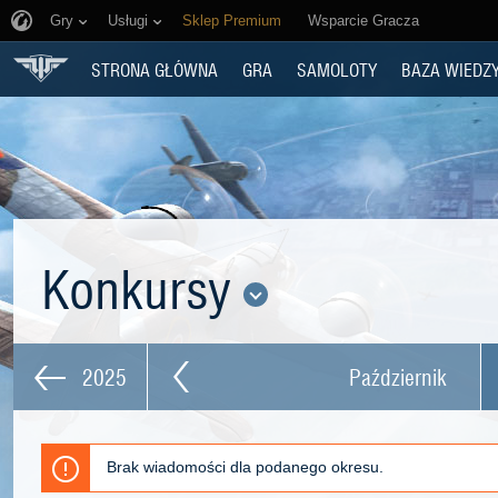
Gry
Usługi
Sklep Premium
Wsparcie Gracza
STRONA GŁÓWNA
GRA
SAMOLOTY
BAZA WIEDZ
Konkursy
2025
Październik
Brak wiadomości dla podanego okresu.