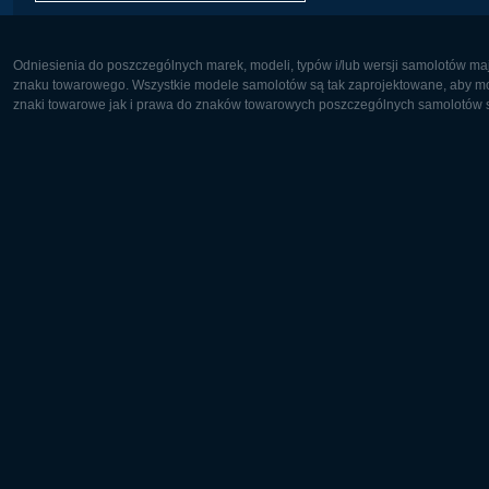
Odniesienia do poszczególnych marek, modeli, typów i/lub wersji samolotów maj
znaku towarowego. Wszystkie modele samolotów są tak zaprojektowane, aby możl
znaki towarowe jak i prawa do znaków towarowych poszczególnych samolotów są
Europa:
Ameryka 
Deutsch
English
English
Français
Čeština
Polski