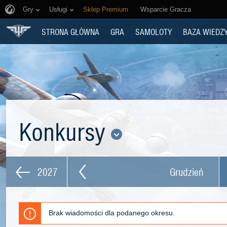
Gry
Usługi
Sklep Premium
Wsparcie Gracza
STRONA GŁÓWNA
GRA
SAMOLOTY
BAZA WIEDZ
Konkursy
2027
Grudzień
Brak wiadomości dla podanego okresu.