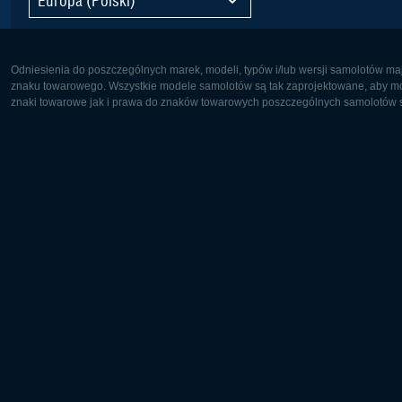
Odniesienia do poszczególnych marek, modeli, typów i/lub wersji samolotów maj
znaku towarowego. Wszystkie modele samolotów są tak zaprojektowane, aby możl
znaki towarowe jak i prawa do znaków towarowych poszczególnych samolotów są
Europa:
Ameryka 
Deutsch
English
English
Français
Čeština
Polski