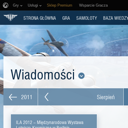
Gry
Usługi
Sklep Premium
Wsparcie Gracza
STRONA GŁÓWNA
GRA
SAMOLOTY
BAZA WIEDZ
Wiadomości
2011
Sierpień
ILA 2012 – Międzynarodowa Wystawa
Lotniczo-Kosmiczna w Berlinie