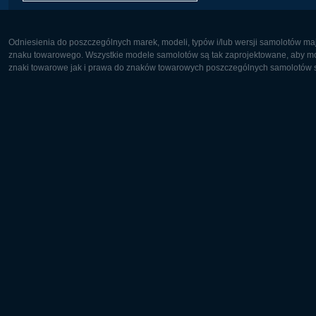
Odniesienia do poszczególnych marek, modeli, typów i/lub wersji samolotów maj
znaku towarowego. Wszystkie modele samolotów są tak zaprojektowane, aby możl
znaki towarowe jak i prawa do znaków towarowych poszczególnych samolotów są
Europa:
Ameryka 
Deutsch
English
English
Français
Čeština
Polski