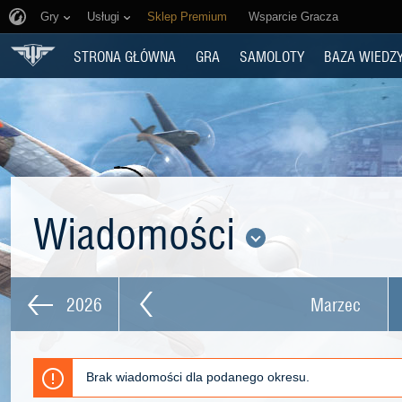
Gry
Usługi
Sklep Premium
Wsparcie Gracza
STRONA GŁÓWNA
GRA
SAMOLOTY
BAZA WIEDZ
Wiadomości
2026
Marzec
Brak wiadomości dla podanego okresu.