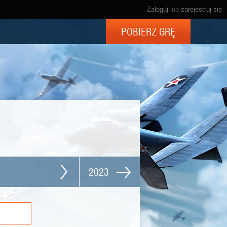
Zaloguj
lub
zarejestruj się
POBIERZ GRĘ
2023