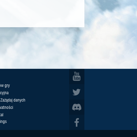
ów gry
cyjna
/ Zażądaj danych
watności
al
ings