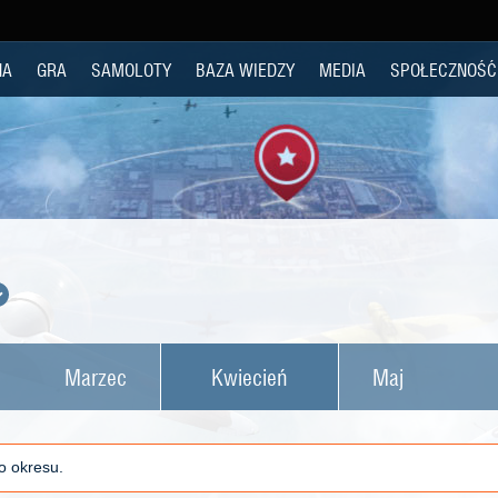
NA
GRA
SAMOLOTY
BAZA WIEDZY
MEDIA
SPOŁECZNOŚĆ
Marzec
Kwiecień
Maj
o okresu.