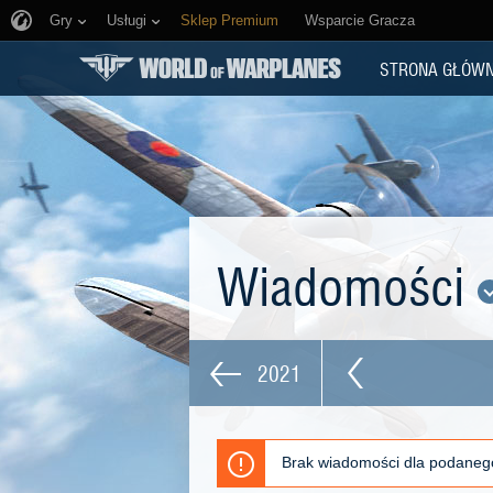
Gry
Usługi
Sklep Premium
Wsparcie Gracza
STRONA GŁÓW
Wiadomości
2021
Brak wiadomości dla podaneg