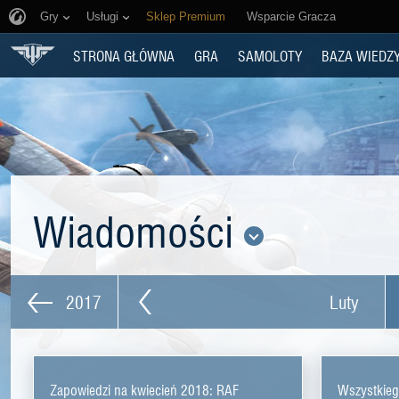
Gry
Usługi
Sklep Premium
Wsparcie Gracza
STRONA GŁÓWNA
GRA
SAMOLOTY
BAZA WIEDZ
Wiadomości
2017
Luty
Zapowiedzi na kwiecień 2018: RAF
Wszystkieg