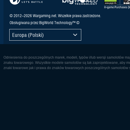
© 2012–2026 Wargaming.net. Wszelkie prawa zastrzeżone.
Obsługiwana przez BigWorld Technology™ ©
Europa (Polski)
Odniesienia do poszczególnych marek, modeli, typów i/lub wersji samolotów maj
znaku towarowego. Wszystkie modele samolotów są tak zaprojektowane, aby możl
znaki towarowe jak i prawa do znaków towarowych poszczególnych samolotów są
Europa:
Ameryka 
Deutsch
English