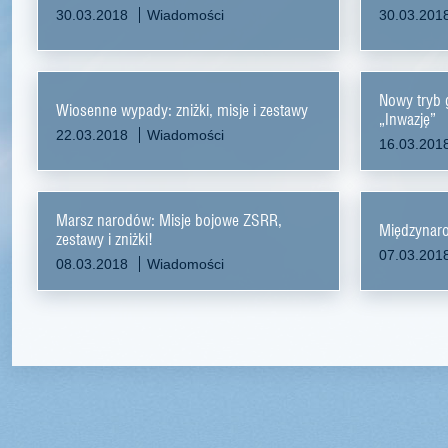
30.03.2018
Wiadomości
30.03.201
Nowy tryb g
Wiosenne wypady: zniżki, misje i zestawy
„Inwazję”
22.03.2018
Wiadomości
16.03.201
Marsz narodów: Misje bojowe ZSRR,
Międzynaro
zestawy i zniżki!
07.03.201
08.03.2018
Wiadomości