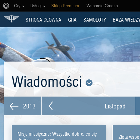
Gry
Usługi
Sklep Premium
Wsparcie Gracza
STRONA GŁÓWNA
GRA
SAMOLOTY
BAZA WIEDZ
Wiadomości
2013
Listopad
Misje miesięczne: Wszystko dobre, co się
Złota współ
dobrze… rozgrywa!