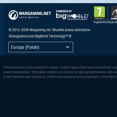
© 2012–2026 Wargaming.net. Wszelkie prawa zastrzeżone.
Obsługiwana przez BigWorld Technology™ ©
Europa (Polski)
Odniesienia do poszczególnych marek, modeli, typów i/lub wersji samolotów maj
znaku towarowego. Wszystkie modele samolotów są tak zaprojektowane, aby możl
znaki towarowe jak i prawa do znaków towarowych poszczególnych samolotów są
Europa:
Ameryka 