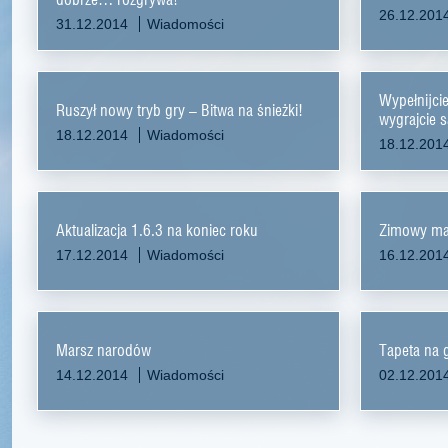
26.12.201
31.12.2014
Wiadomości
Wypełnijci
Ruszył nowy tryb gry – Bitwa na śnieżki!
wygrajcie 
18.12.2014
Wiadomości
18.12.201
Aktualizacja 1.6.3 na koniec roku
Zimowy ma
17.12.2014
Wiadomości
16.12.201
Marsz narodów
Tapeta na 
14.12.2014
Wiadomości
02.12.201