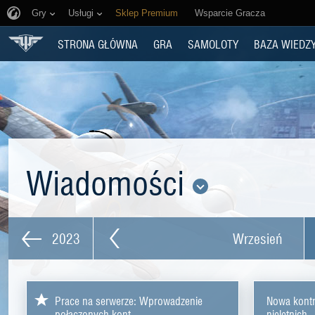
Gry
Usługi
Sklep Premium
Wsparcie Gracza
STRONA GŁÓWNA
GRA
SAMOLOTY
BAZA WIEDZ
Wiadomości
2023
Wrzesień
Prace na serwerze: Wprowadzenie
Nowa kontr
połączonych kont
nieletnich