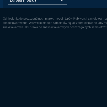
Odniesienia do poszczególnych marek, modeli, typów i/lub wersji samolotów maj
znaku towarowego. Wszystkie modele samolotów są tak zaprojektowane, aby możl
znaki towarowe jak i prawa do znaków towarowych poszczególnych samolotów są
Europa:
Ameryka 
Deutsch
English
English
Français
Čeština
Polski