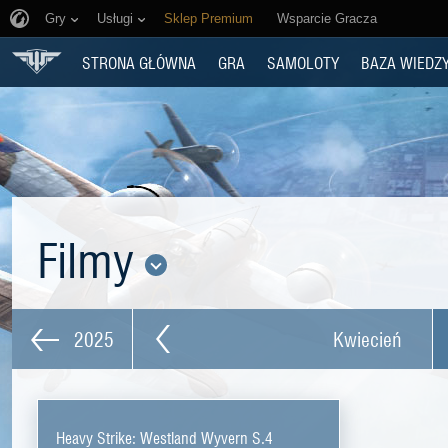
Gry
Usługi
Sklep Premium
Wsparcie Gracza
STRONA GŁÓWNA
GRA
SAMOLOTY
BAZA WIEDZ
Filmy
2025
Kwiecień
Heavy Strike: Westland Wyvern S.4