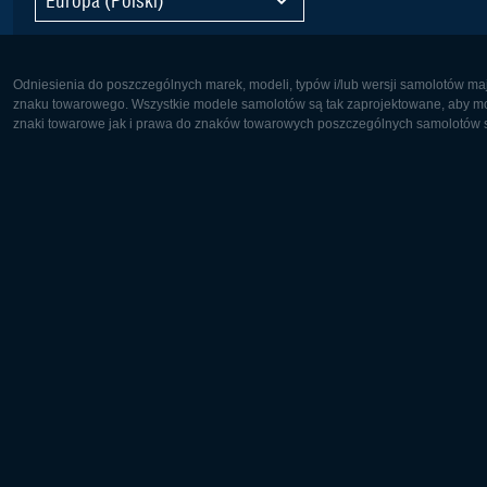
Odniesienia do poszczególnych marek, modeli, typów i/lub wersji samolotów maj
znaku towarowego. Wszystkie modele samolotów są tak zaprojektowane, aby możl
znaki towarowe jak i prawa do znaków towarowych poszczególnych samolotów są
Europa:
Ameryka 
Deutsch
English
English
Français
Čeština
Polski