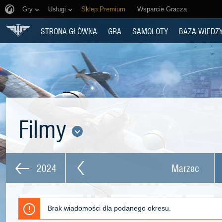
Gry
Usługi
Sklep Premium
Wsparcie Gracza
STRONA GŁÓWNA
GRA
SAMOLOTY
BAZA WIEDZ
Filmy
2024
Marzec
Brak wiadomości dla podanego okresu.