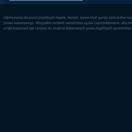
Odniesienia do poszczególnych marek, modeli, typów i/lub wersji samolotów maj
znaku towarowego. Wszystkie modele samolotów są tak zaprojektowane, aby możl
znaki towarowe jak i prawa do znaków towarowych poszczególnych samolotów są
Europa:
Ameryka 
Deutsch
English
English
Français
Čeština
Polski