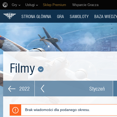
Gry
Usługi
Sklep Premium
Wsparcie Gracza
STRONA GŁÓWNA
GRA
SAMOLOTY
BAZA WIEDZ
Filmy
2022
Styczeń
Brak wiadomości dla podanego okresu.