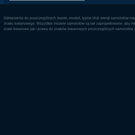
Odniesienia do poszczególnych marek, modeli, typów i/lub wersji samolotów maj
znaku towarowego. Wszystkie modele samolotów są tak zaprojektowane, aby możl
znaki towarowe jak i prawa do znaków towarowych poszczególnych samolotów są
Europa:
Ameryka 
Deutsch
English
English
Français
Čeština
Polski