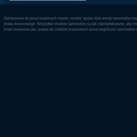
Odniesienia do poszczególnych marek, modeli, typów i/lub wersji samolotów maj
znaku towarowego. Wszystkie modele samolotów są tak zaprojektowane, aby możl
znaki towarowe jak i prawa do znaków towarowych poszczególnych samolotów są
Europa:
Ameryka 
Deutsch
English
English
Français
Čeština
Polski