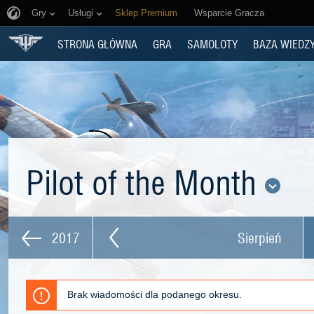
Gry
Usługi
Sklep Premium
Wsparcie Gracza
STRONA GŁÓWNA
GRA
SAMOLOTY
BAZA WIEDZ
Pilot of the Month
2017
Sierpień
Brak wiadomości dla podanego okresu.