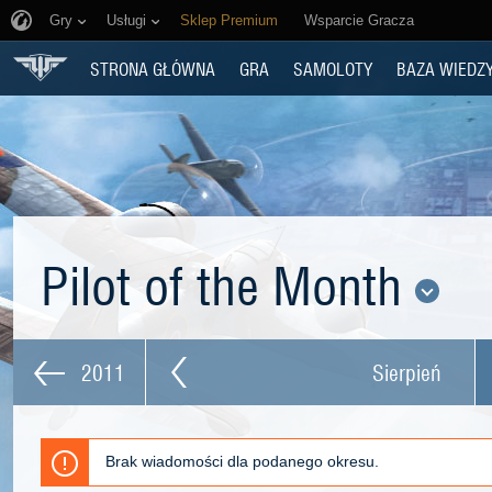
Gry
Usługi
Sklep Premium
Wsparcie Gracza
STRONA GŁÓWNA
GRA
SAMOLOTY
BAZA WIEDZ
Pilot of the Month
2011
Sierpień
Brak wiadomości dla podanego okresu.