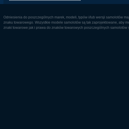
Odniesienia do poszczególnych marek, modeli, typów i/lub wersji samolotów maj
znaku towarowego. Wszystkie modele samolotów są tak zaprojektowane, aby możl
znaki towarowe jak i prawa do znaków towarowych poszczególnych samolotów są
Europa:
Ameryka 
Deutsch
English
English
Français
Čeština
Polski