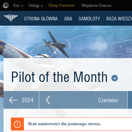
Gry
Usługi
Sklep Premium
Wsparcie Gracza
STRONA GŁÓWNA
GRA
SAMOLOTY
BAZA WIEDZ
Pilot of the Month
2024
Czerwiec
Brak wiadomości dla podanego okresu.