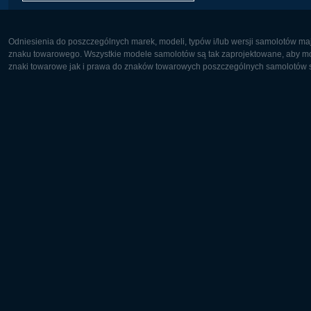
Odniesienia do poszczególnych marek, modeli, typów i/lub wersji samolotów maj
znaku towarowego. Wszystkie modele samolotów są tak zaprojektowane, aby możl
znaki towarowe jak i prawa do znaków towarowych poszczególnych samolotów są
Europa:
Ameryka 
Deutsch
English
English
Français
Čeština
Polski