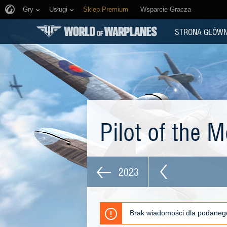
Gry
Usługi
Sklep Premium
Wsparcie Gracza
STRONA GŁÓW
Pilot of the 
2023
Brak wiadomości dla podaneg