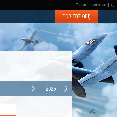
Zaloguj
lub
zarejestruj się
POBIERZ GRĘ
2025