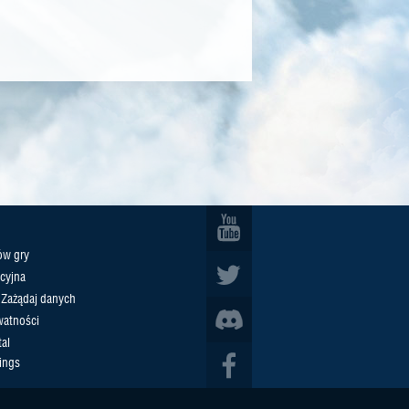
ów gry
cyjna
/ Zażądaj danych
watności
al
ings