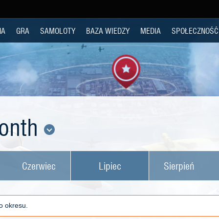
NA
GRA
SAMOLOTY
BAZA WIEDZY
MEDIA
SPOŁECZNOŚĆ
Month
Czerwiec
Lipiec
Sierpień
o okresu.