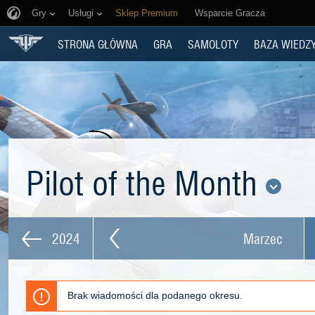
Gry
Usługi
Sklep Premium
Wsparcie Gracza
STRONA GŁÓWNA
GRA
SAMOLOTY
BAZA WIEDZ
Pilot of the Month
2024
Marzec
Brak wiadomości dla podanego okresu.