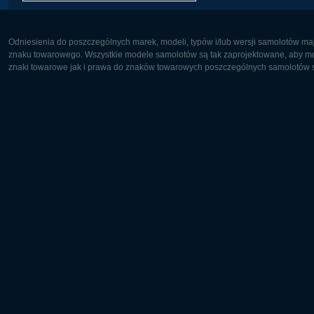
Odniesienia do poszczególnych marek, modeli, typów i/lub wersji samolotów maj
znaku towarowego. Wszystkie modele samolotów są tak zaprojektowane, aby możl
znaki towarowe jak i prawa do znaków towarowych poszczególnych samolotów są
Europa:
Ameryka 
Deutsch
English
English
Français
Čeština
Polski