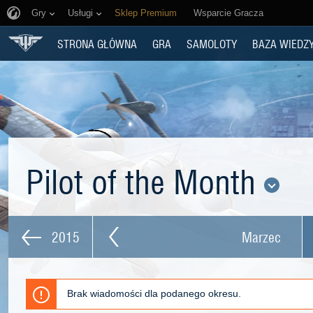
Gry
Usługi
Sklep Premium
Wsparcie Gracza
STRONA GŁÓWNA
GRA
SAMOLOTY
BAZA WIEDZ
Pilot of the Month
2015
Marzec
Brak wiadomości dla podanego okresu.