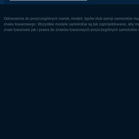
Odniesienia do poszczególnych marek, modeli, typów i/lub wersji samolotów maj
znaku towarowego. Wszystkie modele samolotów są tak zaprojektowane, aby możl
znaki towarowe jak i prawa do znaków towarowych poszczególnych samolotów są
Europa:
Ameryka 
Deutsch
English
English
Français
Čeština
Polski