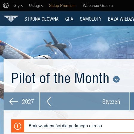
Gry
Usługi
Sklep Premium
Wsparcie Gracza
STRONA GŁÓWNA
GRA
SAMOLOTY
BAZA WIEDZ
Pilot of the Month
2027
Styczeń
Brak wiadomości dla podanego okresu.