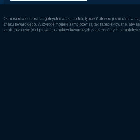
Odniesienia do poszczególnych marek, modeli, typów i/lub wersji samolotów maj
znaku towarowego. Wszystkie modele samolotów są tak zaprojektowane, aby możl
znaki towarowe jak i prawa do znaków towarowych poszczególnych samolotów są
Europa:
Ameryka 
Deutsch
English
English
Français
Čeština
Polski