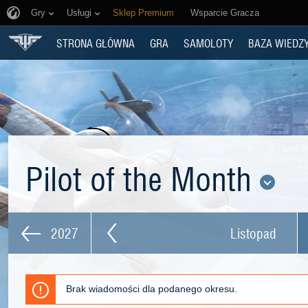
Gry
Usługi
Sklep Premium
Wsparcie Gracza
STRONA GŁÓWNA
GRA
SAMOLOTY
BAZA WIEDZ
Pilot of the Month
2027
Listopad
Brak wiadomości dla podanego okresu.