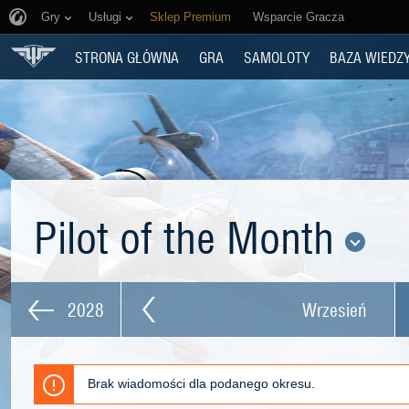
Gry
Usługi
Sklep Premium
Wsparcie Gracza
STRONA GŁÓWNA
GRA
SAMOLOTY
BAZA WIEDZ
Pilot of the Month
2028
Wrzesień
Brak wiadomości dla podanego okresu.