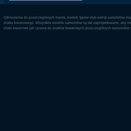
Odniesienia do poszczególnych marek, modeli, typów i/lub wersji samolotów maj
znaku towarowego. Wszystkie modele samolotów są tak zaprojektowane, aby możl
znaki towarowe jak i prawa do znaków towarowych poszczególnych samolotów są
Europa:
Ameryka 
Deutsch
English
English
Français
Čeština
Polski