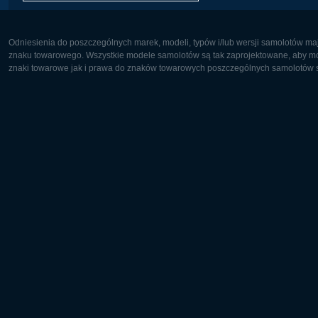
Odniesienia do poszczególnych marek, modeli, typów i/lub wersji samolotów maj
znaku towarowego. Wszystkie modele samolotów są tak zaprojektowane, aby możl
znaki towarowe jak i prawa do znaków towarowych poszczególnych samolotów są
Europa:
Ameryka 
Deutsch
English
English
Français
Čeština
Polski