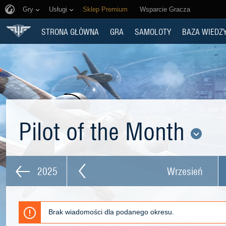
Gry
Usługi
Sklep Premium
Wsparcie Gracza
STRONA GŁÓWNA
GRA
SAMOLOTY
BAZA WIEDZ
Pilot of the Month
2025
Wrzesień
Brak wiadomości dla podanego okresu.