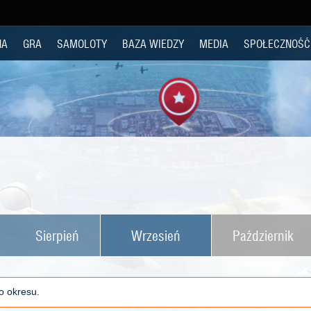
NA
GRA
SAMOLOTY
BAZA WIEDZY
MEDIA
SPOŁECZNOŚĆ
Sierpień
Wrzesień
Październik
o okresu.