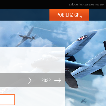
Zaloguj
lub
zarejestruj się
POBIERZ GRĘ
2032