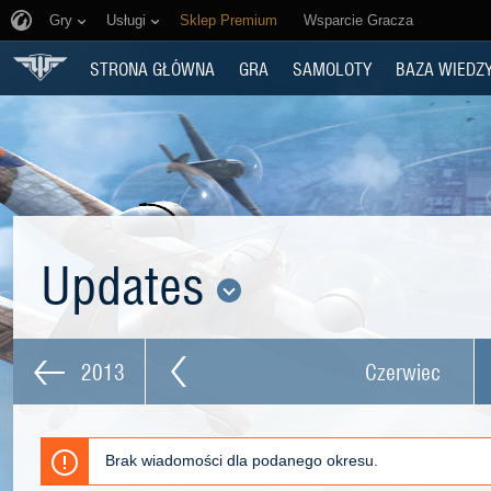
Gry
Usługi
Sklep Premium
Wsparcie Gracza
STRONA GŁÓWNA
GRA
SAMOLOTY
BAZA WIEDZ
Updates
2013
Czerwiec
Brak wiadomości dla podanego okresu.