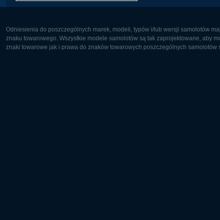
Odniesienia do poszczególnych marek, modeli, typów i/lub wersji samolotów maj
znaku towarowego. Wszystkie modele samolotów są tak zaprojektowane, aby możl
znaki towarowe jak i prawa do znaków towarowych poszczególnych samolotów są
Europa:
Ameryka 
Deutsch
English
English
Français
Čeština
Polski