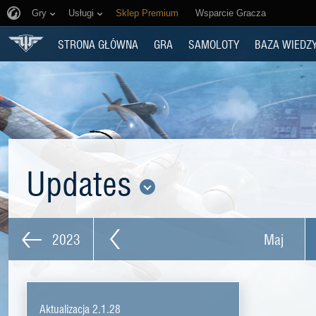
Gry
Usługi
Sklep Premium
Wsparcie Gracza
STRONA GŁÓWNA
GRA
SAMOLOTY
BAZA WIEDZ
Updates
2023
Maj
Aktualizacja 2.1.28