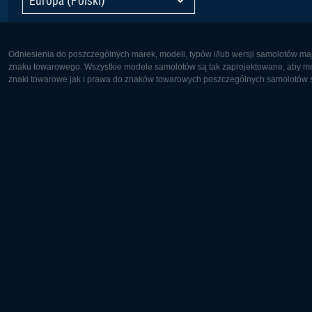
Odniesienia do poszczególnych marek, modeli, typów i/lub wersji samolotów maj
znaku towarowego. Wszystkie modele samolotów są tak zaprojektowane, aby możl
znaki towarowe jak i prawa do znaków towarowych poszczególnych samolotów są
Europa:
Ameryka 
Deutsch
English
English
Français
Čeština
Polski