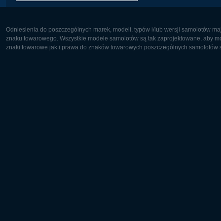
Odniesienia do poszczególnych marek, modeli, typów i/lub wersji samolotów maj
znaku towarowego. Wszystkie modele samolotów są tak zaprojektowane, aby możl
znaki towarowe jak i prawa do znaków towarowych poszczególnych samolotów są
Europa:
Ameryka 
Deutsch
English
English
Français
Čeština
Polski