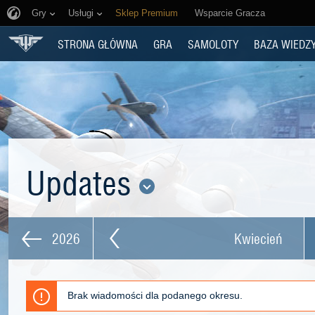
Gry
Usługi
Sklep Premium
Wsparcie Gracza
STRONA GŁÓWNA
GRA
SAMOLOTY
BAZA WIEDZ
Updates
2026
Kwiecień
Brak wiadomości dla podanego okresu.