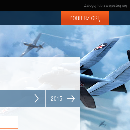
Zaloguj
lub
zarejestruj się
POBIERZ GRĘ
2015