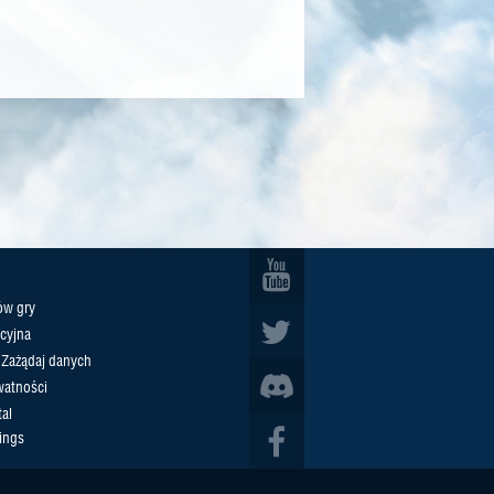
ów gry
cyjna
/ Zażądaj danych
watności
al
ings