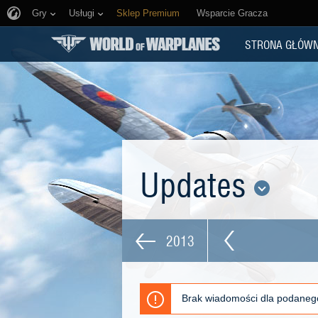
Gry
Usługi
Sklep Premium
Wsparcie Gracza
STRONA GŁÓW
Updates
2013
Brak wiadomości dla podaneg