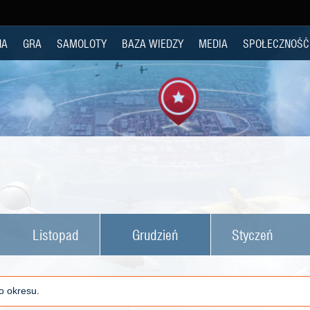
NA
GRA
SAMOLOTY
BAZA WIEDZY
MEDIA
SPOŁECZNOŚĆ
Listopad
Grudzień
Styczeń
o okresu.