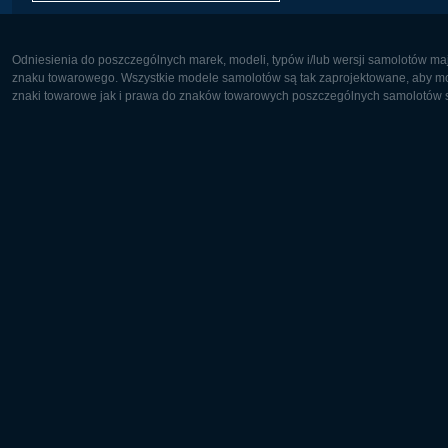
Odniesienia do poszczególnych marek, modeli, typów i/lub wersji samolotów maj
znaku towarowego. Wszystkie modele samolotów są tak zaprojektowane, aby możl
znaki towarowe jak i prawa do znaków towarowych poszczególnych samolotów są
Europa:
Ameryka 
Deutsch
English
English
Français
Čeština
Polski