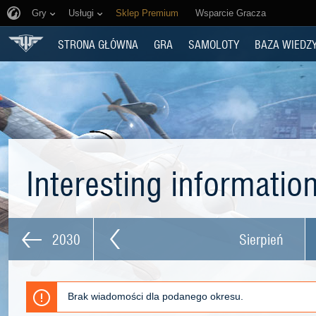
Gry
Usługi
Sklep Premium
Wsparcie Gracza
STRONA GŁÓWNA
GRA
SAMOLOTY
BAZA WIEDZ
Interesting informatio
2030
Sierpień
Brak wiadomości dla podanego okresu.