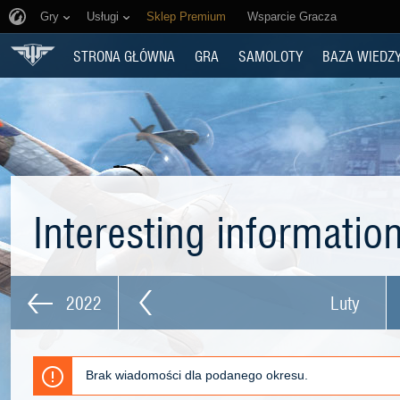
Gry
Usługi
Sklep Premium
Wsparcie Gracza
STRONA GŁÓWNA
GRA
SAMOLOTY
BAZA WIEDZ
Interesting informatio
2022
Luty
Brak wiadomości dla podanego okresu.