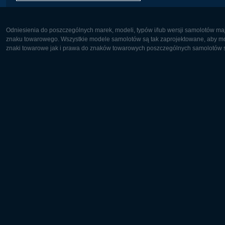
Odniesienia do poszczególnych marek, modeli, typów i/lub wersji samolotów maj
znaku towarowego. Wszystkie modele samolotów są tak zaprojektowane, aby możl
znaki towarowe jak i prawa do znaków towarowych poszczególnych samolotów są
Europa:
Ameryka 
Deutsch
English
English
Français
Čeština
Polski