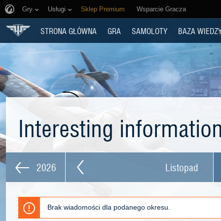
Gry
Usługi
Sklep Premium
Wsparcie Gracza
STRONA GŁÓWNA
GRA
SAMOLOTY
BAZA WIEDZ
Interesting informatio
2026
Listopad
Brak wiadomości dla podanego okresu.