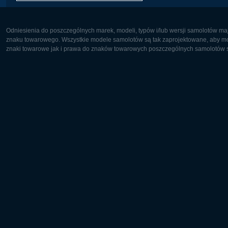
Odniesienia do poszczególnych marek, modeli, typów i/lub wersji samolotów maj
znaku towarowego. Wszystkie modele samolotów są tak zaprojektowane, aby możl
znaki towarowe jak i prawa do znaków towarowych poszczególnych samolotów są
Europa:
Ameryka 
Deutsch
English
English
Français
Čeština
Polski