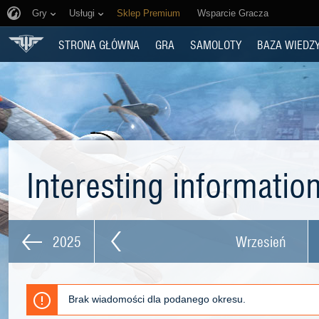
Gry
Usługi
Sklep Premium
Wsparcie Gracza
STRONA GŁÓWNA
GRA
SAMOLOTY
BAZA WIEDZ
Interesting informatio
2025
Wrzesień
Brak wiadomości dla podanego okresu.