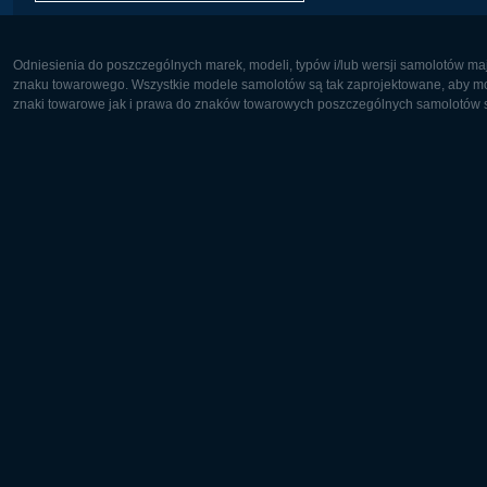
Odniesienia do poszczególnych marek, modeli, typów i/lub wersji samolotów maj
znaku towarowego. Wszystkie modele samolotów są tak zaprojektowane, aby możl
znaki towarowe jak i prawa do znaków towarowych poszczególnych samolotów są
Europa:
Ameryka 
Deutsch
English
English
Français
Čeština
Polski