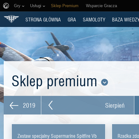
Gry
Usługi
Sklep Premium
Wsparcie Gracza
STRONA GŁÓWNA
GRA
SAMOLOTY
BAZA WIEDZ
Sklep premium
2019
Sierpień
Zestaw specjalny Supermarine Spitfire Vb
Rzadka zd