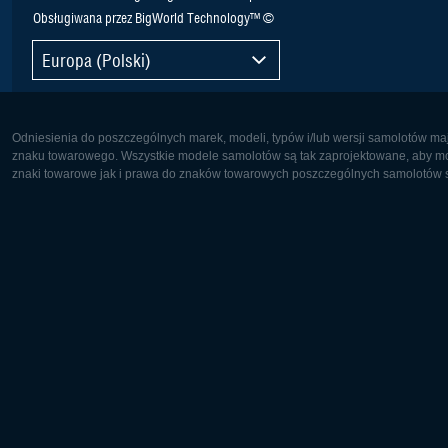
Obsługiwana przez BigWorld Technology™ ©
Europa (Polski)
Odniesienia do poszczególnych marek, modeli, typów i/lub wersji samolotów maj
znaku towarowego. Wszystkie modele samolotów są tak zaprojektowane, aby możl
znaki towarowe jak i prawa do znaków towarowych poszczególnych samolotów są
Europa:
Ameryka 
Deutsch
English
English
Français