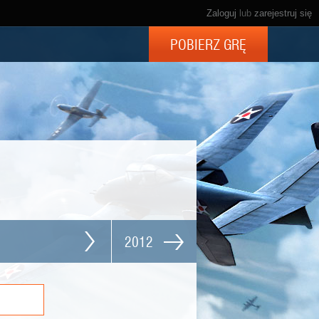
Zaloguj
lub
zarejestruj się
POBIERZ GRĘ
2012