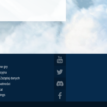
ów gry
cyjna
/ Zażądaj danych
watności
al
ings