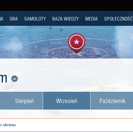
NA
GRA
SAMOLOTY
BAZA WIEDZY
MEDIA
SPOŁECZNOŚĆ
um
Sierpień
Wrzesień
Październik
o okresu.