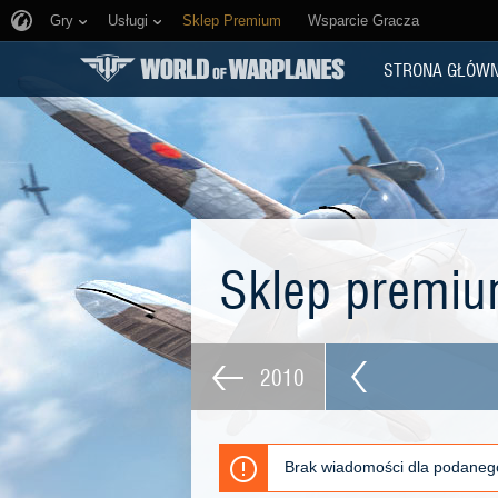
Gry
Usługi
Sklep Premium
Wsparcie Gracza
STRONA GŁÓW
Sklep premi
2010
Brak wiadomości dla podaneg