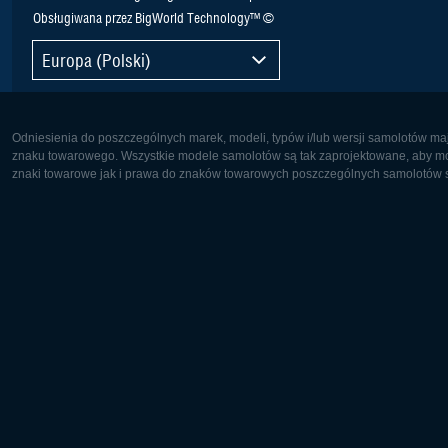
Obsługiwana przez BigWorld Technology™ ©
Europa (Polski)
Odniesienia do poszczególnych marek, modeli, typów i/lub wersji samolotów maj
znaku towarowego. Wszystkie modele samolotów są tak zaprojektowane, aby możl
znaki towarowe jak i prawa do znaków towarowych poszczególnych samolotów są
Europa:
Ameryka 
Deutsch
English
English
Français