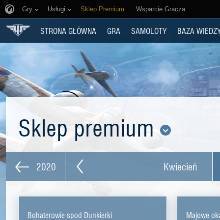
Gry
Usługi
Sklep Premium
Wsparcie Gracza
STRONA GŁÓWNA
GRA
SAMOLOTY
BAZA WIEDZ
Sklep premium
2020
Kwiecień
Bohaterowie spod Dunkierki
Majowe oka