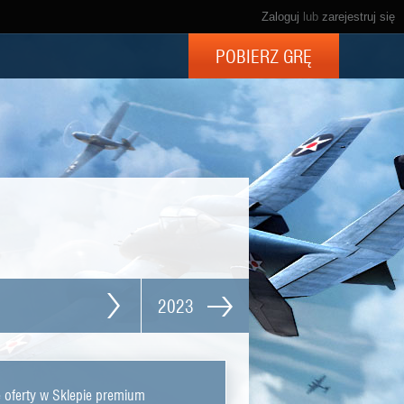
Zaloguj
lub
zarejestruj się
POBIERZ GRĘ
2023
 oferty w Sklepie premium