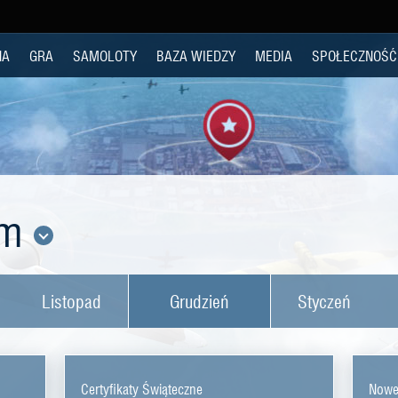
NA
GRA
SAMOLOTY
BAZA WIEDZY
MEDIA
SPOŁECZNOŚĆ
um
Listopad
Grudzień
Styczeń
Certyfikaty Świąteczne
Nowe