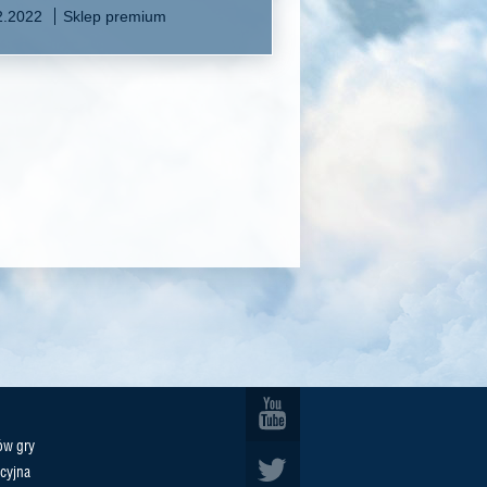
2.2022
Sklep premium
ów gry
cyjna