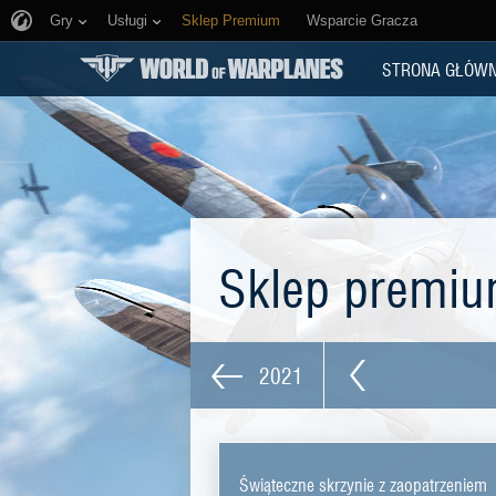
Gry
Usługi
Sklep Premium
Wsparcie Gracza
STRONA GŁÓW
Sklep premi
2021
Świąteczne skrzynie z zaopatrzeniem