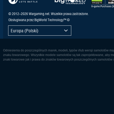
© 2012–2026 Wargaming.net. Wszelkie prawa zastrzeżone.
Obsługiwana przez BigWorld Technology™ ©
Europa (Polski)
Odniesienia do poszczególnych marek, modeli, typów i/lub wersji samolotów maj
znaku towarowego. Wszystkie modele samolotów są tak zaprojektowane, aby możl
znaki towarowe jak i prawa do znaków towarowych poszczególnych samolotów są
Europa:
Ameryka 
Deutsch
English