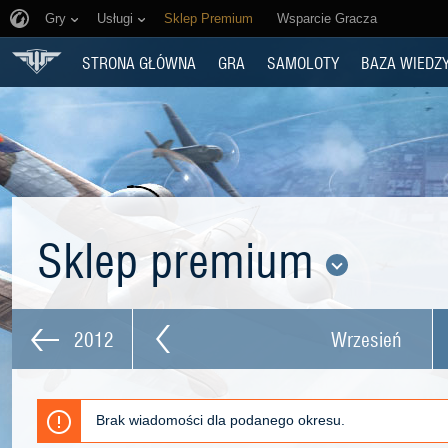
Gry
Usługi
Sklep Premium
Wsparcie Gracza
STRONA GŁÓWNA
GRA
SAMOLOTY
BAZA WIEDZ
Sklep premium
2012
Wrzesień
Brak wiadomości dla podanego okresu.