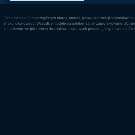
Odniesienia do poszczególnych marek, modeli, typów i/lub wersji samolotów maj
znaku towarowego. Wszystkie modele samolotów są tak zaprojektowane, aby możl
znaki towarowe jak i prawa do znaków towarowych poszczególnych samolotów są
Europa:
Ameryka 
Deutsch
English
English
Français
Čeština
Polski