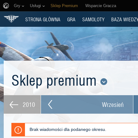
Gry
Usługi
Sklep Premium
Wsparcie Gracza
STRONA GŁÓWNA
GRA
SAMOLOTY
BAZA WIEDZ
Sklep premium
2010
Wrzesień
Brak wiadomości dla podanego okresu.