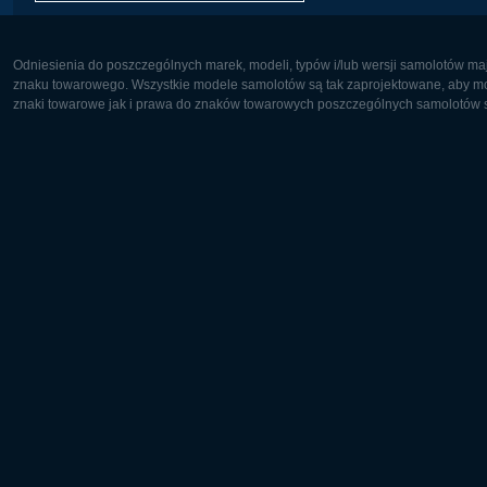
Odniesienia do poszczególnych marek, modeli, typów i/lub wersji samolotów maj
znaku towarowego. Wszystkie modele samolotów są tak zaprojektowane, aby możl
znaki towarowe jak i prawa do znaków towarowych poszczególnych samolotów są
Europa:
Ameryka 
Deutsch
English
English
Français
Čeština
Polski